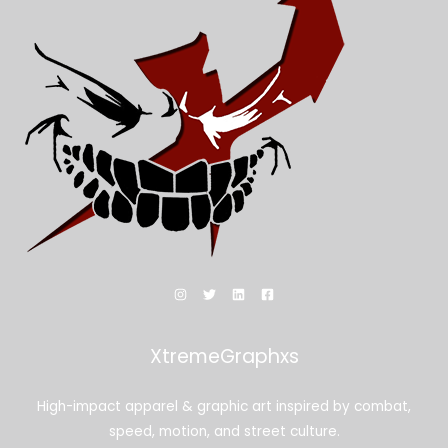
XtremeGraphxs
High-impact apparel & graphic art inspired by combat,
speed, motion, and street culture.