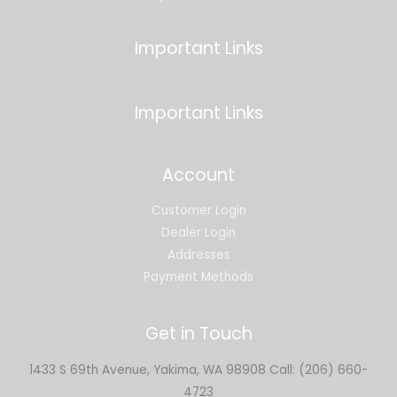
Important Links
Important Links
Account
Customer Login
Dealer Login
Addresses
Payment Methods
Get in Touch
1433 S 69th Avenue, Yakima, WA 98908 Call: (206) 660-
4723